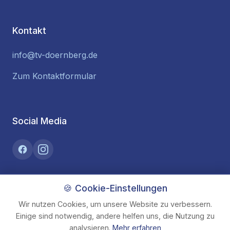
Kontakt
info@tv-doernberg.de
Zum Kontaktformular
Social Media
🍪 Cookie-Einstellungen
Wir nutzen Cookies, um unsere Website zu verbessern.
© 2026 Turnverein Jahn 1886 Dörnberg e.V.
Einige sind notwendig, andere helfen uns, die Nutzung zu
Impressum
Datenschutz
analysieren.
Mehr erfahren