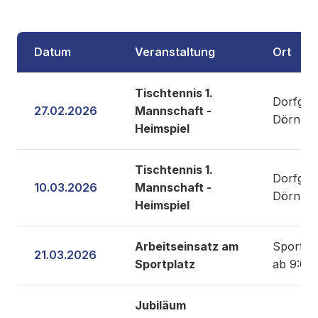
Datum
Veranstaltung
Ort
Tischtennis 1.
Dorfgem
27.02.2026
Mannschaft -
Dörnber
Heimspiel
Tischtennis 1.
Dorfgem
10.03.2026
Mannschaft -
Dörnber
Heimspiel
Arbeitseinsatz am
Sportpl
21.03.2026
Sportplatz
ab 9:00
Jubiläum