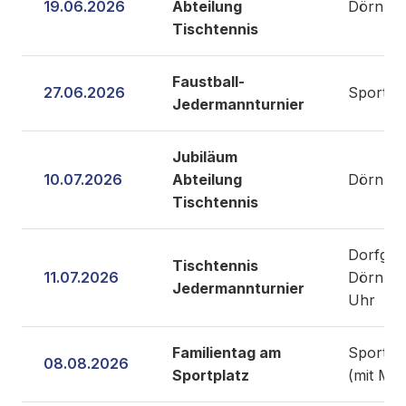
19.06.2026
Abteilung
Dörnbe
Tischtennis
Faustball-
27.06.2026
Sportpl
Jedermannturnier
Jubiläum
10.07.2026
Abteilung
Dörnbe
Tischtennis
Dorfgem
Tischtennis
11.07.2026
Dörnber
Jedermannturnier
Uhr
Familientag am
Sportpl
08.08.2026
Sportplatz
(mit Mö